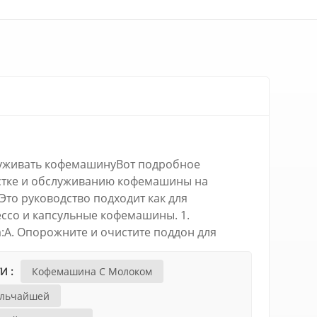
луживать кофемашинуВот подробное
стке и обслуживанию кофемашины на
Это руководство подходит как для
ссо и капсульные кофемашины. 1.
:А. Опорожните и очистите поддон для
та: После каждого
и:Снимите поддон для сбора капель и
И :
Кофемашина С Молоком
офе и воду.Промойте водой и вытрите
ельчайшей
его обратно в машину.Б. Очистите
ота: После каждого