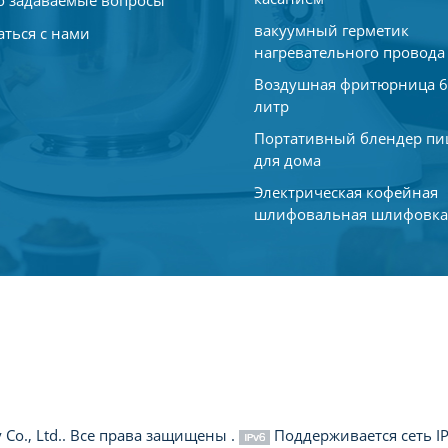
Распространенные
вакуумный герметик
аться с нами
водыПричина: Засо
нагревательного провода
налета.Решение: В
Воздушная фритюрница 6
накипь из машины.
литр
кофейной гущи или
Портативный блендер п
заварочную головк
для дома
водыПричина: Пов
уплотнения.Решени
Электрическая кофейная
шлифовальная шлифовк
замените уплотнен
обслуживание ваш
ее службы, но и г
Выработайте хорош
поддерживать коф
наслаждаться вкусн
конкретные вопрос
кофемашины, не ст
подробные рекоме
Co., Ltd.. Все права защищены .
Поддерживается сеть I