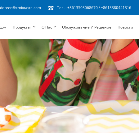
doreen@cmixtaste.com
Тел. :
+8613503068670
/
+8613380441316
Дом
Продукты
О Нас
Обслуживание И Решение
Новости