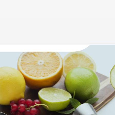
емесячно (в зависимости от
ги:Приобретите средство для удаления
о предназначенное для
е инструкциям на упаковке очистителя:
резервуар для воды и запустите машину,
овал.После удаления накипи промойте
 и запустите машину с чистой водой, пока
даления накипи не будет вымыто.C. Очистите
ы.Частота: Еженедельно.Шаги:Слейте воду из
ойте его чистой водой.Для удаления
ений замочите его в растворе белого
ем тщательно промойте.3. Глубокая очистка:А.
ие трубыЧастота:
ги:Используйте чистящее средство для
о инструкции.Чистящее средство будет
трубам, удаляя кофейные масла и остатки
и запустите машину несколько раз с чистой
ться в отсутствии остатков чистящего
те фильтры и уплотнения.Частота: