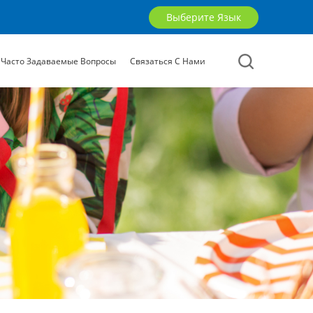
Выберите Язык
Часто Задаваемые Вопросы
Связаться С Нами
English
русский
العربية