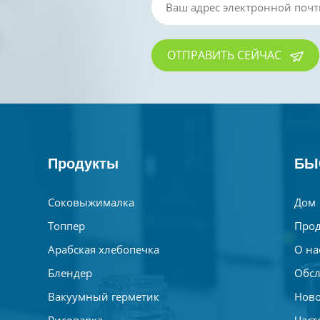
ОТПРАВИТЬ СЕЙЧАС
Продукты
БЫ
Соковыжималка
Дом
Топпер
Прод
Арабская хлебопечка
О на
Блендер
Обсл
Вакуумный герметик
Ново
Рисоварка
Част