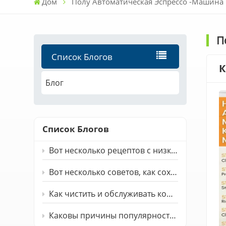
Дом
Полу Автоматическая Эспрессо -машина
П
Список Блогов
К
Блог
Список Блогов
Вот несколько рецептов с низким содержанием сахара, которые можно приготовить с помощью рисоварки.
Вот несколько советов, как сохранить максимум питательных веществ при приготовлении овощного сока с помощью соковыжималки медленного действия.
Как чистить и обслуживать кофемашину
Каковы причины популярности фритюрниц?