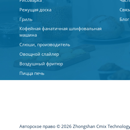
Режущая доска
Связ
Гриль
Блог
Кофейная фанатичная шлифовальная
машина
Слюши, производитель
Овощной слайлер
Воздушный фритюр
Пицца печь
Шлифовальный штрих
Мини -фанаты
Кофеварка
Авторское право © 2026 Zhongshan Cmix Technology 