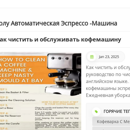
олу Автоматическая Эспрессо -машина
ак чистить и обслуживать кофемашину
Jan 23, 2025
Как чистить и обс
руководство по чи
английском языке. 
кофемашины эспре
Ежедневная уборка
сбора капель.Часто
использования.Шаг
ГОРЯЧИЕ ТЕГ
вылейте остатки к
Кофеварка С М
насухо.Установите 
подстаканник.Част