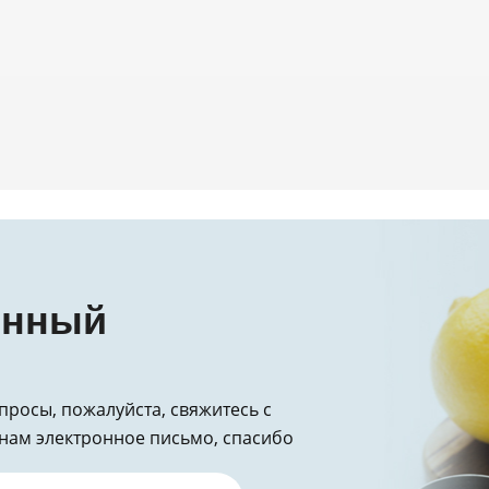
накипиЧастота: Еж
использования).Ша
накипи, специальн
кофемашин.Следуйт
залейте раствор в 
чтобы он циркулир
резервуар для воды
все средство для у
резервуар для вод
резервуара и пром
минеральных отлож
уксуса и воды, зат
онный
Очистите внутренн
Ежеквартальный.Ша
кофемашин согласн
циркулировать по 
опросы, пожалуйста, свяжитесь с
кофе.После очистк
нам электронное письмо, спасибо
водой, чтобы убеди
средства.Б. Очисти