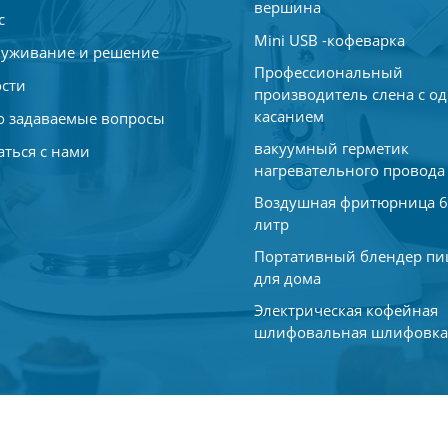
вершина
с
Mini USB -кофеварка
уживание и решение
Профессиональный
сти
производитель слена с о
касанием
о задаваемые вопросы
вакуумный герметик
аться с нами
нагревательного провода
Воздушная фритюрница 6
литр
Портативный блендер п
для дома
Электрическая кофейная
шлифовальная шлифовк