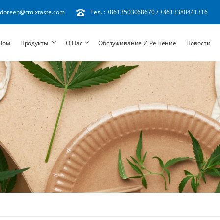
doreen@cmixtaste.com
Тел. :
+8613503068670
/
+8613380441316
Дом
Продукты
О Нас
Обслуживание И Решение
Новости