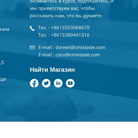
оставайтесь в курсе, подпишитесь, и
мы приветствуем вас, чтобы
рассказать нам, что вы думаете.
Тел. : +8613503068670
дним
Тел. : +8613380441316
E-mail : doreen@cmixtaste.com
E-mail : coco@cmixtaste.com
,5
Найти Магазин
ищи
а