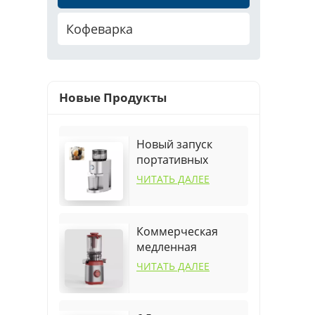
Кофеварка
Новые Продукты
Новый запуск
портативных
умных фруктов
ЧИТАТЬ ДАЛЕЕ
апельсин быстрая
соковыжималка
Коммерческая
медленная
соковыжималка
ЧИТАТЬ ДАЛЕЕ
для дома