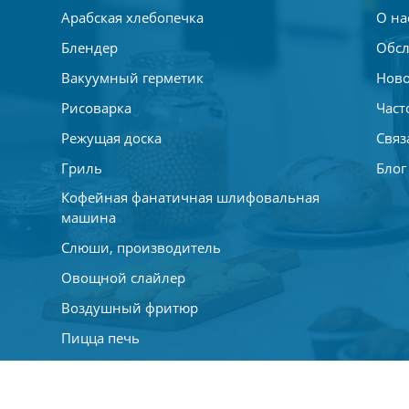
Арабская хлебопечка
О на
Блендер
Обсл
Вакуумный герметик
Ново
Рисоварка
Част
Режущая доска
Связ
Гриль
Блог
Кофейная фанатичная шлифовальная
машина
Слюши, производитель
Овощной слайлер
Воздушный фритюр
Пицца печь
Шлифовальный штрих
Мини -фанаты