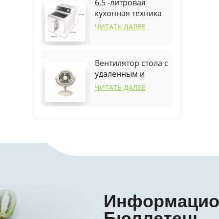
6,5 -литровая
кухонная техника
посуда для
ЧИТАТЬ ДАЛЕЕ
воздушного
фритюра
Вентилятор стола с
удаленным и
колебанием
ЧИТАТЬ ДАЛЕЕ
Информаци
Бюллетень