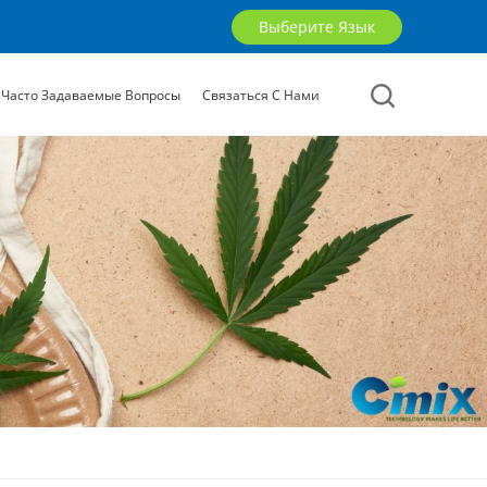
Выберите Язык
Часто Задаваемые Вопросы
Связаться С Нами
English
русский
العربية