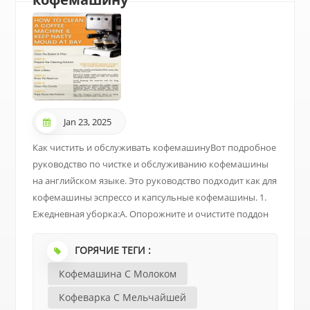
Jan 23, 2025
Как чистить и обслуживать кофемашинуВот подробное
руководство по чистке и обслуживанию кофемашины
на английском языке. Это руководство подходит как для
кофемашины эспрессо и капсульные кофемашины. 1.
Ежедневная уборка:А. Опорожните и очистите поддон
для сбора капель.Частота: После каждого
использования.Шаги:Снимите поддон для сбора капель
ГОРЯЧИЕ ТЕГИ :
и вылейте остатки кофе и воду.Промойте водой и
Кофемашина С Молоком
вытрите насухо.Установите его обратно в машину.Б.
Очистите подстаканник.Частота: После каждого
Кофеварка С Мельчайшей