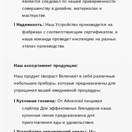
является
следовал
по нашей приверженности
совершенству в дизайне, материалах и
мастерстве.
Надежность:
Наш
Устройство производится на
l
фабриках с соответствующим сертификатом, и
наша команда проведет инспекцию на разных
этапах производства.
Наш ассортимент продукции:
Наш
продукт r
возраст
Включает в себя различные
небольшие приборы, которые предназначены для
упрощения вашей ежедневной процедуры:
Кухонная техника:
От Advanced
пищевая
l
слайлер
Для эффективных блендеров наша
кухонная линия предназначена для
приготовления еды и удовольствия.
Устройство окружающей среды
:
Мы
l