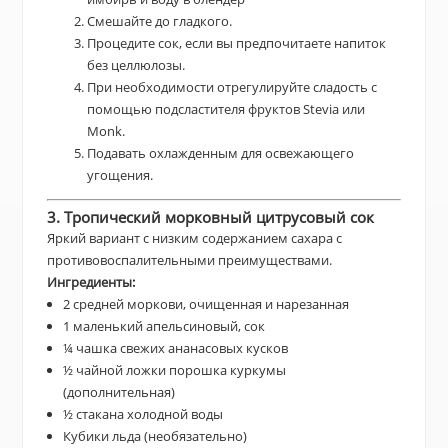
Смешайте до гладкого.
Процедите сок, если вы предпочитаете напиток
без целлюлозы.
При необходимости отрегулируйте сладость с
помощью подсластителя фруктов Stevia или
Monk.
Подавать охлажденным для освежающего
угощения.
3. Тропический морковный цитрусовый сок
Яркий вариант с низким содержанием сахара с
противовоспалительными преимуществами.
Ингредиенты:
2 средней моркови, очищенная и нарезанная
1 маленький апельсиновый, сок
¼ чашка свежих ананасовых кусков
½ чайной ложки порошка куркумы
(дополнительная)
½ стакана холодной воды
Кубики льда (необязательно)