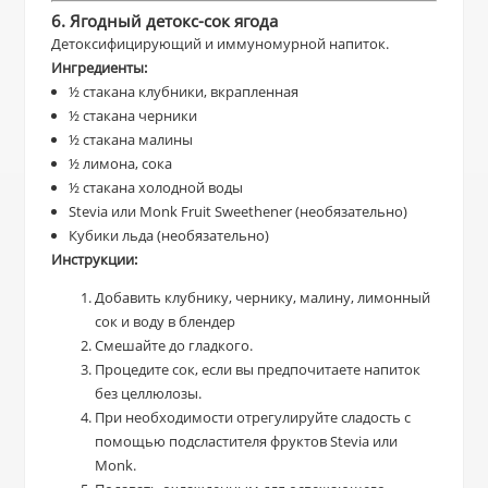
6. Ягодный детокс-сок ягода
Детоксифицирующий и иммуномурной напиток.
Ингредиенты:
½ стакана клубники, вкрапленная
½ стакана черники
½ стакана малины
½ лимона, сока
½ стакана холодной воды
Stevia или Monk Fruit Sweethener (необязательно)
Кубики льда (необязательно)
Инструкции:
Добавить клубнику, чернику, малину, лимонный
сок и воду в блендер
Смешайте до гладкого.
Процедите сок, если вы предпочитаете напиток
без целлюлозы.
При необходимости отрегулируйте сладость с
помощью подсластителя фруктов Stevia или
Monk.