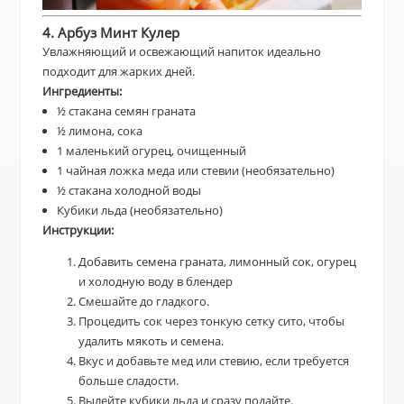
4. Арбуз Минт Кулер
Увлажняющий и освежающий напиток идеально
подходит для жарких дней.
Ингредиенты:
½ стакана семян граната
½ лимона, сока
1 маленький огурец, очищенный
1 чайная ложка меда или стевии (необязательно)
½ стакана холодной воды
Кубики льда (необязательно)
Инструкции:
Добавить семена граната, лимонный сок, огурец
и холодную воду в блендер
Смешайте до гладкого.
Процедить сок через тонкую сетку сито, чтобы
удалить мякоть и семена.
Вкус и добавьте мед или стевию, если требуется
больше сладости.
Вылейте кубики льда и сразу подайте.