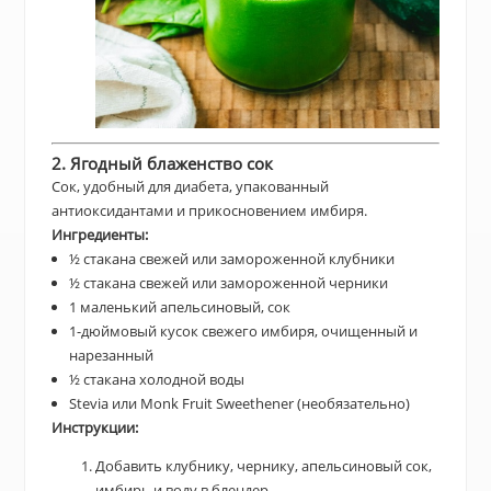
2. Ягодный блаженство сок
Сок, удобный для диабета, упакованный
антиоксидантами и прикосновением имбиря.
Ингредиенты:
½ стакана свежей или замороженной клубники
½ стакана свежей или замороженной черники
1 маленький апельсиновый, сок
1-дюймовый кусок свежего имбиря, очищенный и
нарезанный
½ стакана холодной воды
Stevia или Monk Fruit Sweethener (необязательно)
Инструкции:
Добавить клубнику, чернику, апельсиновый сок,
имбирь и воду в блендер