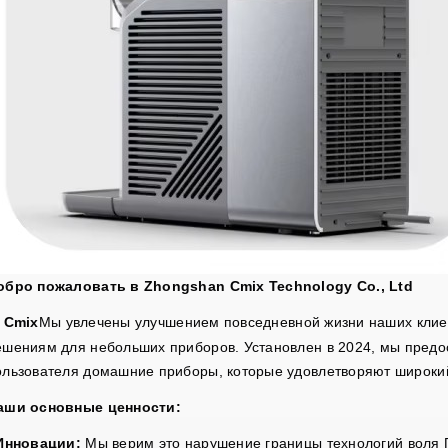
обро пожаловать в
Zhongshan Cmix Technology Co., Ltd
Cmix
Мы увлечены улучшением повседневной жизни наших кли
ешениям для небольших приборов. Установлен в
2024
, мы
предо
ользователя домашние приборы, которые удовлетворяют широкий
аши основные ценности:
Инновации:
Мы верим
это нарушение
границы технологий
воля
П