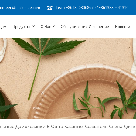
doreen@cmixtaste.com
Тел. :
+8613503068670
/
+8613380441316
Дом
Продукты
О Нас
Обслуживание И Решение
Новости
льные Домохозяйки В Одно Касание, Создатель Слена Для