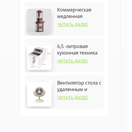
Коммерческая
медленная
соковыжималка
ЧИТАТЬ ДАЛЕЕ
для дома
6,5 -литровая
кухонная техника
посуда для
ЧИТАТЬ ДАЛЕЕ
воздушного
фритюра
Вентилятор стола с
удаленным и
колебанием
ЧИТАТЬ ДАЛЕЕ