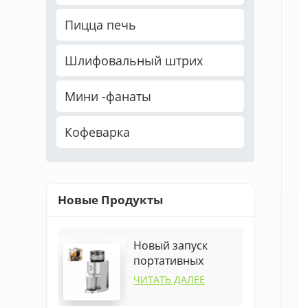
Пицца печь
Шлифовальный штрих
Мини -фанаты
Кофеварка
Новые Продукты
Новый запуск
портативных
умных фруктов
ЧИТАТЬ ДАЛЕЕ
апельсин быстрая
соковыжималка