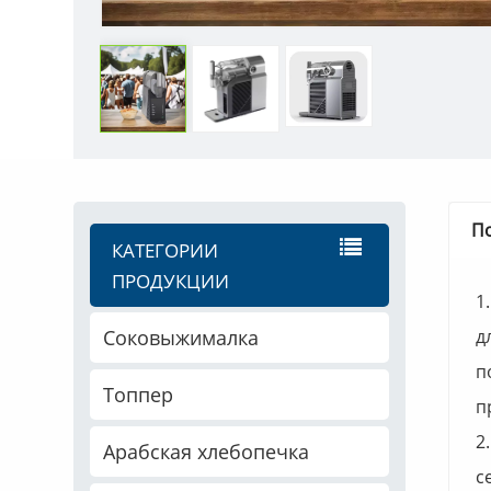
П
КАТЕГОРИИ
ПРОДУКЦИИ
1
д
Соковыжималка
п
Топпер
п
2
Арабская хлебопечка
с