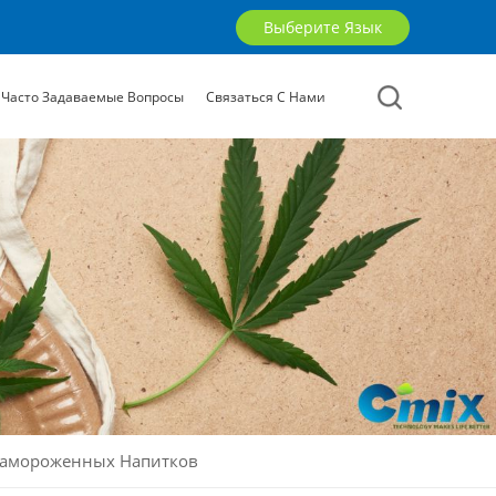
Выберите Язык
Часто Задаваемые Вопросы
Связаться С Нами
English
русский
العربية
 Замороженных Напитков