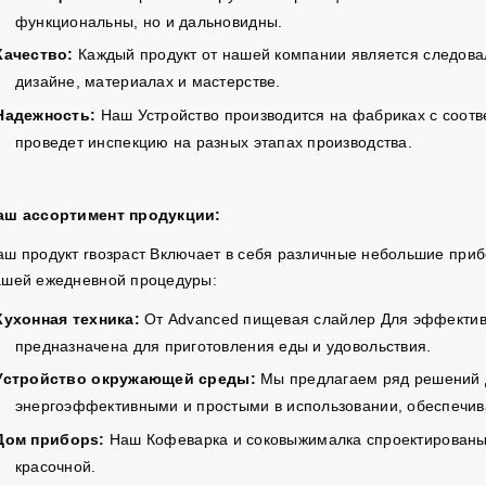
функциональны, но и дальновидны.
Качество:
Каждый продукт
от нашей компании
является
следова
дизайне, материалах и мастерстве.
Надежность:
Наш
Устройство производится на фабриках с соот
проведет инспекцию на разных этапах производства.
аш ассортимент продукции:
аш
продукт r
возраст
Включает в себя различные небольшие приб
ашей ежедневной процедуры:
Кухонная техника:
От Advanced
пищевая слайлер
Для эффектив
предназначена для приготовления еды и удовольствия.
Устройство окружающей среды
:
Мы предлагаем ряд решений д
энергоэффективными и простыми в использовании, обеспечив
Дом
прибор
s:
Наш
Кофеварка
и
соковыжималка
спроектирован
красочной.