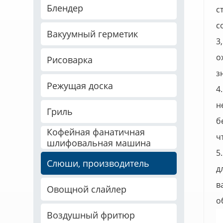
Блендер
с
с
Вакуумный герметик
3
о
Рисоварка
з
Режущая доска
4
н
Гриль
б
Кофейная фанатичная
ч
шлифовальная машина
5
Слюши, производитель
д
в
Овощной слайлер
о
Воздушный фритюр