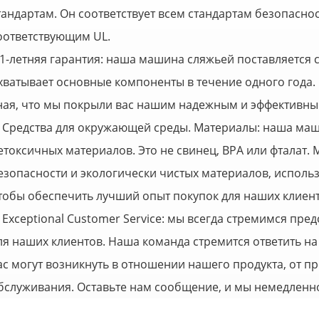
тандартам. Он соответствует всем стандартам безопаснос
оответствующим UL.
,1-летняя гарантия: наша машина сляжьей поставляется 
хватывает основные компоненты в течение одного года
ная, что мы покрыли вас нашим надежным и эффективны
. Средства для окружающей среды. Материалы: наша маш
етоксичных материалов. Это не свинец, BPA или фталат.
езопасности и экологически чистых материалов, исполь
тобы обеспечить лучший опыт покупок для наших клиент
. Exceptional Customer Service: мы всегда стремимся пр
ля наших клиентов. Наша команда стремится ответить н
ас могут возникнуть в отношении нашего продукта, от п
бслуживания. Оставьте нам сообщение, и мы немедленно