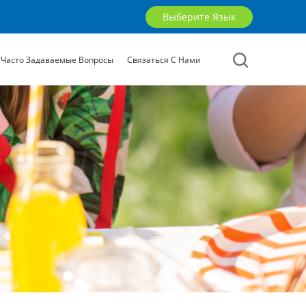
Выберите Язык
Часто Задаваемые Вопросы
Связаться С Нами
English
русский
العربية