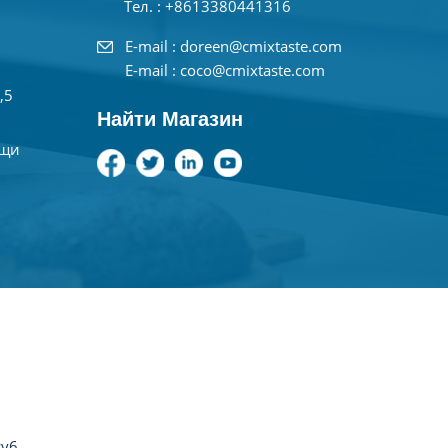
Тел. : +8613380441316
E-mail : doreen@cmixtaste.com
E-mail : coco@cmixtaste.com
,5
Найти Магазин
ищи
а
Pv6