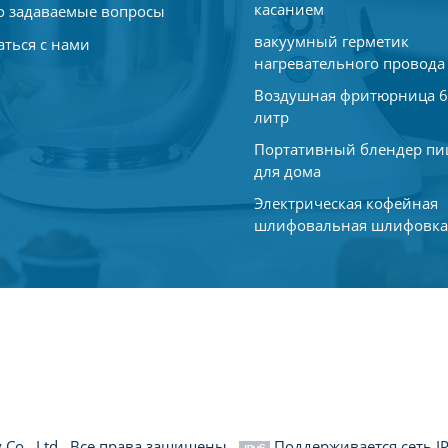
касанием
о задаваемые вопросы
вакуумный герметик
аться с нами
нагревательного провода
Воздушная фритюрница 6
литр
Портативный блендер п
для дома
Электрическая кофейная
шлифовальная шлифовк
Co., Ltd.. Все права защищены .
Поддерживается сеть I