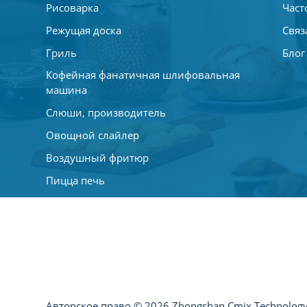
Рисоварка
Част
Режущая доска
Связ
Гриль
Блог
Кофейная фанатичная шлифовальная
машина
Слюши, производитель
Овощной слайлер
Воздушный фритюр
Пицца печь
Шлифовальный штрих
Мини -фанаты
Кофеварка
Авторское право © 2026 Zhongshan Cmix Technology 