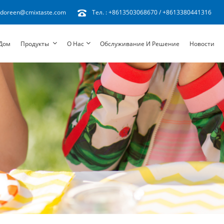
doreen@cmixtaste.com
Тел. :
+8613503068670
/
+8613380441316
Дом
Продукты
О Нас
Обслуживание И Решение
Новости