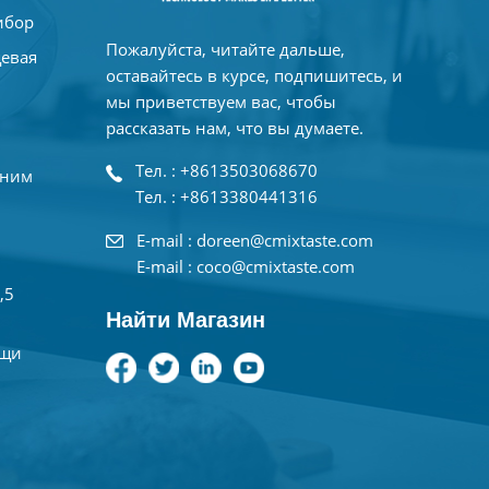
ибор
Пожалуйста, читайте дальше,
щевая
оставайтесь в курсе, подпишитесь, и
мы приветствуем вас, чтобы
рассказать нам, что вы думаете.
Тел. : +8613503068670
дним
Тел. : +8613380441316
E-mail : doreen@cmixtaste.com
E-mail : coco@cmixtaste.com
,5
Найти Магазин
ищи
а