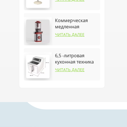
Коммерческая
медленная
соковыжималка
ЧИТАТЬ ДАЛЕЕ
для дома
6,5 -литровая
кухонная техника
посуда для
ЧИТАТЬ ДАЛЕЕ
воздушного
фритюра