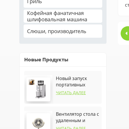
Гриль
с
Кофейная фанатичная
шлифовальная машина
Слюши, производитель
Новые Продукты
Новый запуск
портативных
умных фруктов
ЧИТАТЬ ДАЛЕЕ
апельсин быстрая
соковыжималка
Вентилятор стола с
удаленным и
колебанием
ЧИТАТЬ ДАЛЕЕ