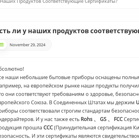
У Наших Продуктов Соответствующие Сертификаты?
сть ли у наших продуктов соответству
November 29, 2024
бсолютно!
се наши небольшие бытовые приборы оснащены полным
апример, на европейском рынке наши продукты получи
то они соответствуют требованиям о здоровье, безопас
вропейского Союза. В Соединенных Штатах мы держим
риборы соответствовали строгим стандартам безопасно
ндеррайтеров. И у нас также есть
Rohs 、 GS 、 FCC
Серти
родукция прошла
CCC
(Принудительная сертификация Кит
езопасность. И эти сертификаты являются свидетельств