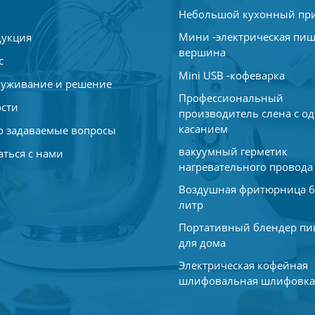
Небольшой кухонный пр
Мини -электрическая пи
укция
вершина
с
Mini USB -кофеварка
уживание и решение
Профессиональный
сти
производитель слена с о
касанием
о задаваемые вопросы
вакуумный герметик
аться с нами
нагревательного провода
Воздушная фритюрница 6
литр
Портативный блендер п
для дома
Электрическая кофейная
шлифовальная шлифовк