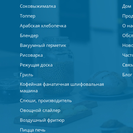
Соковыжималка
Дом
Топпер
Прод
Арабская хлебопечка
О на
Блендер
Обсл
Вакуумный герметик
Ново
Рисоварка
Част
Режущая доска
Связ
Гриль
Блог
Кофейная фанатичная шлифовальная
машина
Слюши, производитель
Овощной слайлер
Воздушный фритюр
Пицца печь