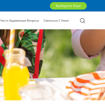
Выберите Язык
Часто Задаваемые Вопросы
Связаться С Нами
English
русский
العربية