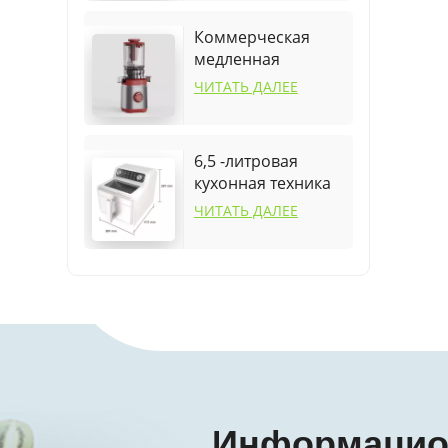
Коммерческая
медленная
соковыжималка
ЧИТАТЬ ДАЛЕЕ
для дома
6,5 -литровая
кухонная техника
посуда для
ЧИТАТЬ ДАЛЕЕ
воздушного
фритюра
Информаци