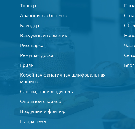
Топпер
Прод
Арабская хлебопечка
О на
Блендер
Обсл
Вакуумный герметик
Ново
Рисоварка
Част
Режущая доска
Связ
Гриль
Блог
Кофейная фанатичная шлифовальная
машина
Слюши, производитель
Овощной слайлер
Воздушный фритюр
Пицца печь
Шлифовальный штрих