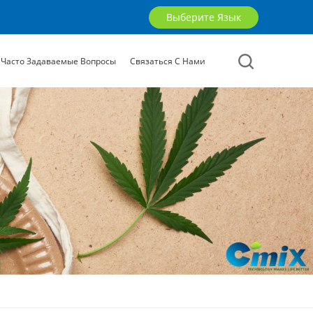
Выберите Язык
Часто Задаваемые Вопросы
Связаться С Нами
English
русский
العربية