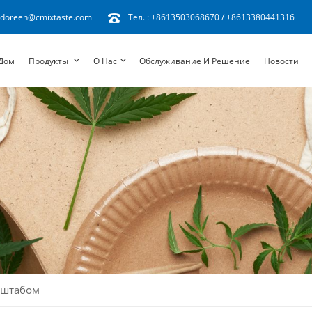
doreen@cmixtaste.com
Тел. :
+8613503068670
/
+8613380441316
Дом
Продукты
О Нас
Обслуживание И Решение
Новости
сштабом