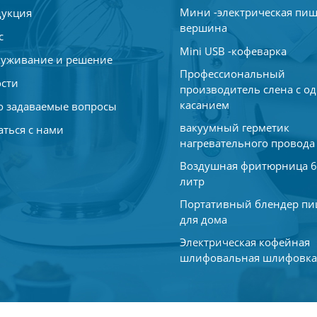
Мини -электрическая пи
укция
вершина
с
Mini USB -кофеварка
уживание и решение
Профессиональный
сти
производитель слена с о
касанием
о задаваемые вопросы
вакуумный герметик
аться с нами
нагревательного провода
Воздушная фритюрница 6
литр
Портативный блендер п
для дома
Электрическая кофейная
шлифовальная шлифовк