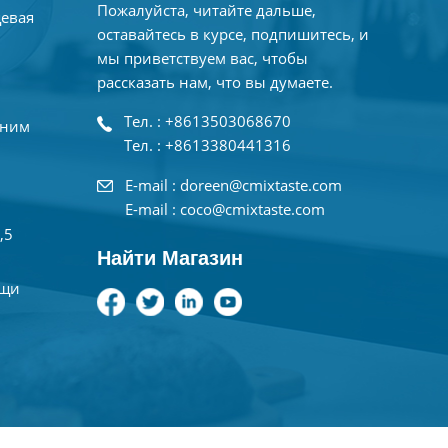
Пожалуйста, читайте дальше,
щевая
оставайтесь в курсе, подпишитесь, и
мы приветствуем вас, чтобы
рассказать нам, что вы думаете.
Тел. : +8613503068670
дним
Тел. : +8613380441316
E-mail : doreen@cmixtaste.com
E-mail : coco@cmixtaste.com
,5
Найти Магазин
ищи
а