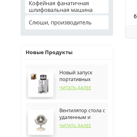
Кофейная фанатичная
шлифовальная машина
б
Слюши, производитель
Новые Продукты
Новый запуск
портативных
умных фруктов
ЧИТАТЬ ДАЛЕЕ
апельсин быстрая
соковыжималка
Вентилятор стола с
удаленным и
колебанием
ЧИТАТЬ ДАЛЕЕ