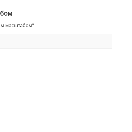
абом
вым масштабом"